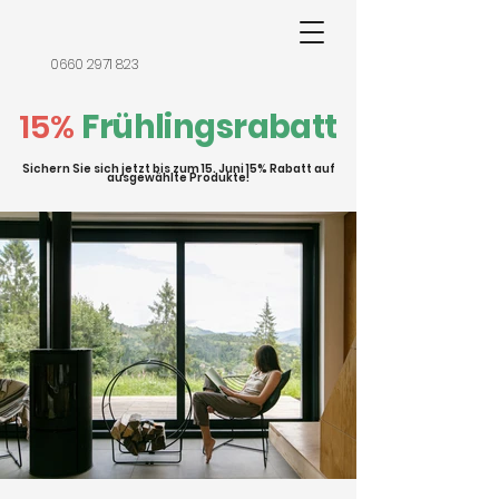
0660 2971 823
15
%
Frühlingsrabatt
Sichern S
ie sic
h jetzt bis zum 15. Juni 15% Rabatt auf
ausgewählte Produkte!