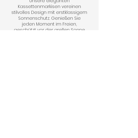
Unsere eleganten
Kassettenmarkisen vereinen
stilvolles Design mit erstklassigem
Sonnenschutz. Genießen Sie
jeden Moment im Freien,
geschützt vor der grellen Sonne
und neugierigen Blicken.
Entdecken Sie die perfekte
Ergänzung für Ihre Terrasse oder
Ihren Balkon und gönnen Sie sich
das pure Vergnügen, Freiraum zu
genießen.
Geben Sie Ihrem
Zuhause den letzten
Schliff mit unseren
hochwertigen Produkten